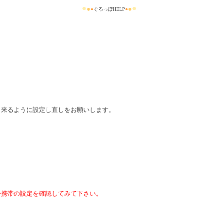
●
●
●
●
●
ぐるっぽHELP
●
信出来るように設定し直しをお願いします。
か携帯の設定を確認してみて下さい。