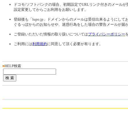
ドコモ/ソフトバンクの場合、初期設定でURLリンク付きのメールが
設定変更してからごお利用をお願いします。
登録後も「lupo.jp」ドメインからのメールは受信出来るようにして
ぐるっぽからのお知らせや、迷惑行為をした場合の警告メールが届
ご登録いただいた情報の取り扱いについては
プライバシーポリシー
ご利用には
利用規約
に同意して頂く必要が有ります。
■
HELP検索