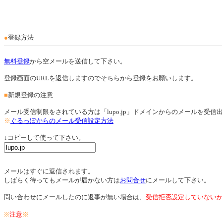
●
登録方法
無料登録
から空メールを送信して下さい。
登録画面のURLを返信しますのでそちらから登録をお願いします。
■
新規登録の注意
メール受信制限をされている方は「lupo.jp」ドメインからのメールを受
※
ぐるっぽからのメール受信設定方法
↓コピーして使って下さい。
メールはすぐに返信されます。
しばらく待ってもメールが届かない方は
お問合せ
にメールして下さい。
問い合わせにメールしたのに返事が無い場合は、
受信拒否設定していない
※
注意
※